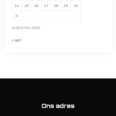
24
25
26
27
28
29
30
31
AUGUSTUS 2026
« okt
Ons adres