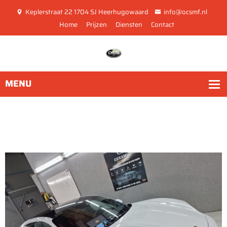
Keplerstraat 22 1704 SJ Heerhugowaard
info@ocsmf.nl
Home
Prijzen
Diensten
Contact