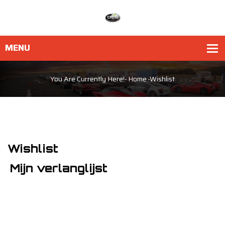
You Are Currently Here!-
Home
-
Wishlist
Wishlist
Mijn verlanglijst