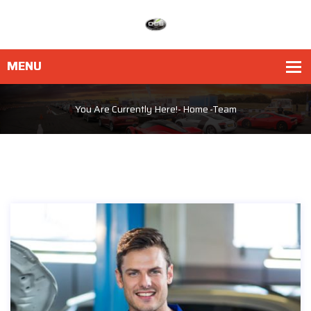
You Are Currently Here!-
Home
-
Team